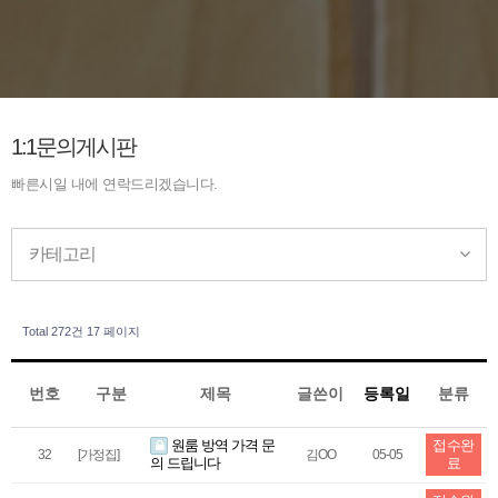
1:1문의게시판
빠른시일 내에 연락드리겠습니다.
카테고리
Total 272건
17 페이지
번호
구분
제목
글쓴이
등록일
분류
원룸 방역 가격 문
접수완
32
[가정집]
김OO
05-05
의 드립니다
료