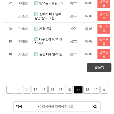
접수완
방역문의드립니다
22
[가정집]
박OO
07-03
료
집에서 바퀴벌레
접수완
21
[가정집]
김OO
07-07
발견 방역 요청
료
접수완
가격 문의
20
[가정집]
OO
07-08
료
바퀴벌레 방역 견
접수완
19
[가정집]
성OO
07-09
적 문의
료
접수완
원룸 바퀴벌레 등
18
[가정집]
김OO
07-09
료
글쓰기
11
12
13
14
15
16
18
19
17