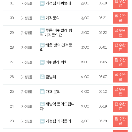
접수완
가정집 바퀴벌레
31
[가정집]
조OO
05-10
료
접수완
가격문의
30
[가정집]
김OO
05-21
료
투룸 바퀴벌레 방
접수완
29
[가정집]
차OO
05-22
역 가격문의요
료
해충 방역 견적문
접수완
28
[가정집]
고OO
06-01
의
료
접수완
바퀴벌레 퇴치
27
[가정집]
최OO
06-05
료
접수완
좀벌레
26
[가정집]
이OO
06-07
료
접수완
가격 문의
25
[가정집]
이OO
06-12
료
재방역 문의드립니
접수완
24
[가정집]
양OO
06-19
다
료
접수완
가정집 가격문의
23
[가정집]
김OO
06-29
료